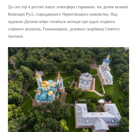
До сих пір в регіоні панує атмосфера старовини, віє духом великої
Київської Русі, стародавнього Чернігівського князівства. Над
чудовою Десною м’яко стеляться легенди про вдалі подвиги
славного козацтва, Гетьманщини, духовної скарбниці Святого
Антонія.