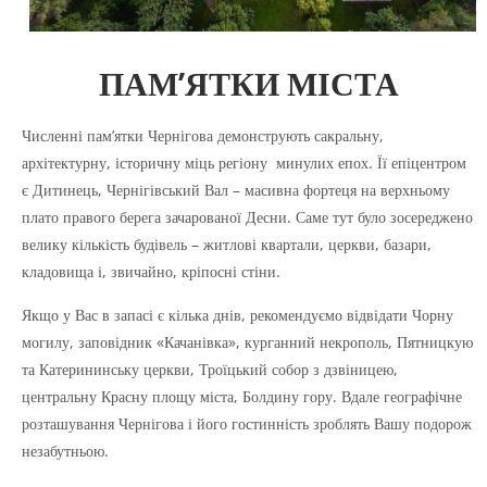
ПАМ’ЯТКИ МІСТА
Численні пам’ятки Чернігова демонструють сакральну,
архітектурну, історичну міць регіону минулих епох. Її епіцентром
є Дитинець, Чернігівський Вал – масивна фортеця на верхньому
плато правого берега зачарованої Десни. Саме тут було зосереджено
велику кількість будівель – житлові квартали, церкви, базари,
кладовища і, звичайно, кріпосні стіни.
Якщо у Вас в запасі є кілька днів, рекомендуємо відвідати Чорну
могилу, заповідник «Качанівка», курганний некрополь, Пятницкую
та Катерининську церкви, Троїцький собор з дзвіницею,
центральну Красну площу міста, Болдину гору. Вдале географічне
розташування Чернігова і його гостинність зроблять Вашу подорож
незабутньою.