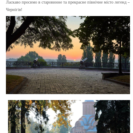
Ласкаво просимо в старовинне та прекрасне північне місто легенд –
Чернігів!