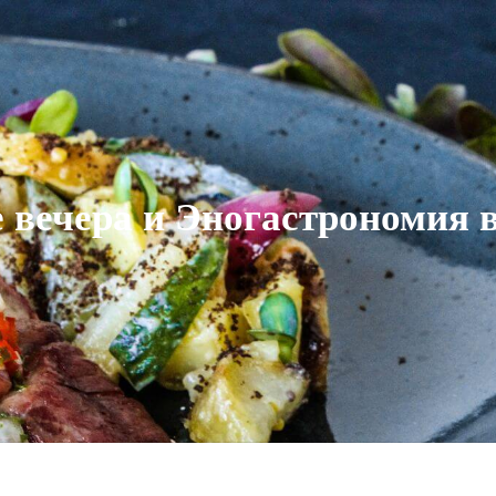
 вечера и Эногастрономия в