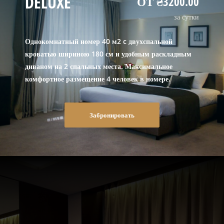
DELUXE
ОТ ₴3200.00
за сутки
Однокомнатный номер 40 м2 c двухспальной
кроватью шириною 180 см и удобным раскладным
диваном на 2 спальных места. Максимальное
комфортное размещение 4 человек в номере.
Забронировать