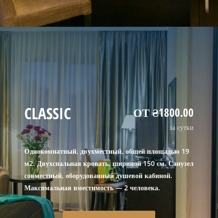
CLASSIC
ОТ ₴1800.00
за сутки
Однокомнатный, двухместный, общей площадью 19
м2. Двухспальная кровать, шириной 150 см. Санузел
совместный, оборудованный душевой кабиной.
Максимальная вместимость — 2 человека.