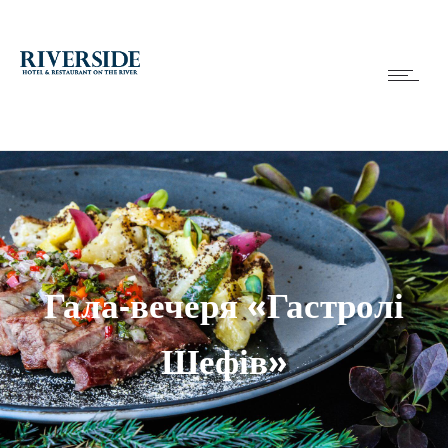
Гала-вечеря «Гастролі
Шефів»